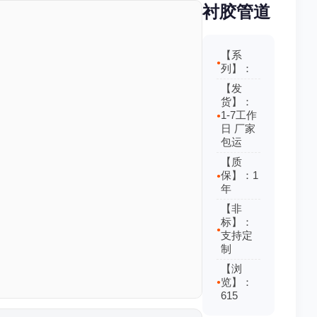
衬胶管道
【系
列】：
【发
货】：
1-7工作
日 厂家
包运
【质
保】：1
年
【非
标】：
支持定
制
【浏
览】：
615