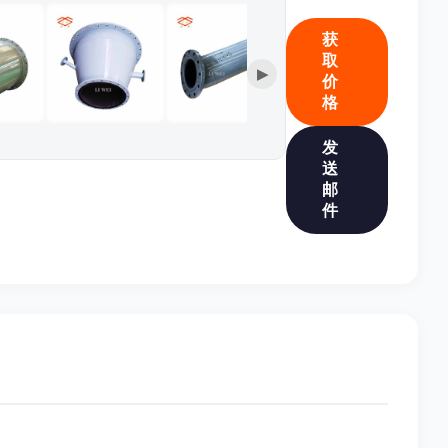
获
取
▶
价
格
发
送
邮
件