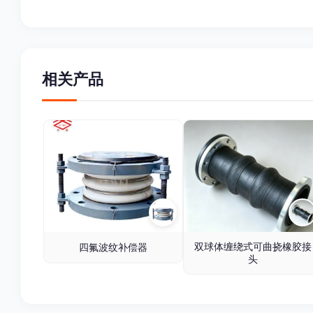
相关产品
双球体缠绕式可曲挠橡胶接
四氟波纹补偿器
头