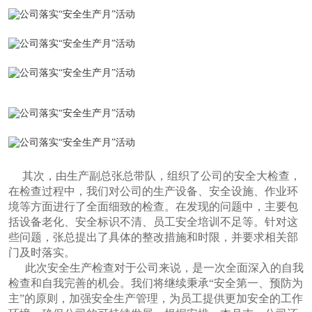
其次，由生产副总张总带队，组织了公司的安全大检查，
在检查过程中，我们对公司的生产设备、安全设施、作业环
境等方面进行了全面细致的检查。在发现的问题中，主要包
括设备老化、安全标识不清、员工安全培训不足等。针对这
些问题，张总提出了具体的整改措施和时限，并要求相关部
门及时落实。
此次安全生产检查对于公司来说，是一次全面深入的自我
检查和自我完善的机会。我们将继续秉承“安全第一、预防为
主”的原则，加强安全生产管理，为员工提供更加安全的工作