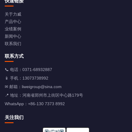
快速链接
关于力威
产品中心
业绩案例
新闻中心
联系我们
联系方式
📞 电话：
0371-68932887
📱 手机：
13073738992
✉ 邮箱：
liweigroup@sina.com
📍 地址：河南省郑州市上街区中心路179号
WhatsApp：+86-130 7373 8992
关注我们