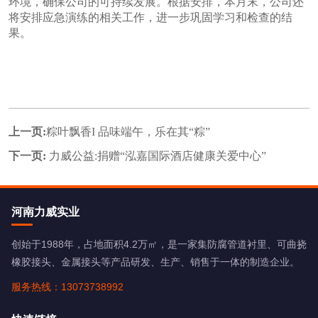
环境，确保公司的可持续发展。根据安排，本月末，公司还
将安排应急演练的相关工作，进一步巩固学习和检查的结
果。
上一页:
粽叶飘香I 品味端午，乐在其“粽”
下一页:
力威公益:捐赠“泓嘉国际酒店健康关爱中心”
河南力威实业
创始于1988年，占地面积4.2万㎡，是一家集防腐管道衬里、可曲挠
橡胶接头、金属接头等产品研发、生产、销售于一体的制造企业。
服务热线：13073738992