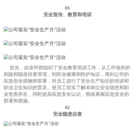
0
1
安全宣传、教育和培训
首先，由安环部组织了安全教育培训工作，从工作场所的
风险和隐患排查管理，到职业健康和防护知识，再到公司的
应急安全措施和部署，对员工进行了安全生产知识的培训和
职业卫生知识的普及。使员工切实了解本岗位安全隐患和职
业危害所在，同时提高应急安全认识，熟练掌握应急安全的
部署和措施。
0
2
安全隐患自查